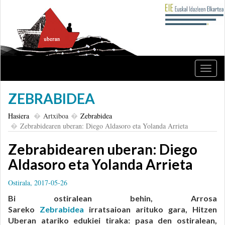
Nabig
ireki
edo
ZEBRABIDEA
itxi
Hasiera
Artxiboa
Zebrabidea
Zebrabidearen uberan: Diego Aldasoro eta Yolanda Arrieta
Zebrabidearen uberan: Diego
Aldasoro eta Yolanda Arrieta
Ostirala, 2017-05-26
Bi ostiralean behin, Arrosa
Sareko
Zebrabidea
irratsaioan arituko gara, Hitzen
Uberan atariko edukiei tiraka: pasa den ostiralean,