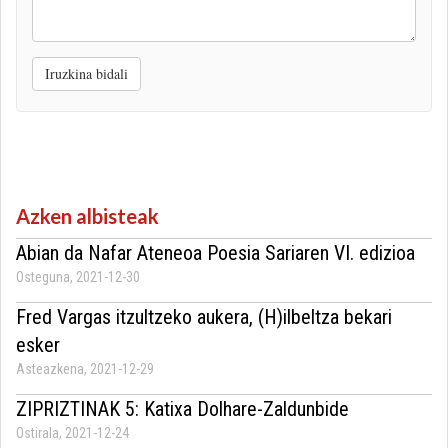
iruzkina
Iruzkina bidali
Azken albisteak
Abian da Nafar Ateneoa Poesia Sariaren VI. edizioa
Osteguna, 2021-12-30
Fred Vargas itzultzeko aukera, (H)ilbeltza bekari
esker
Asteazkena, 2021-12-29
ZIPRIZTINAK 5: Katixa Dolhare-Zaldunbide
Ostirala, 2021-12-24