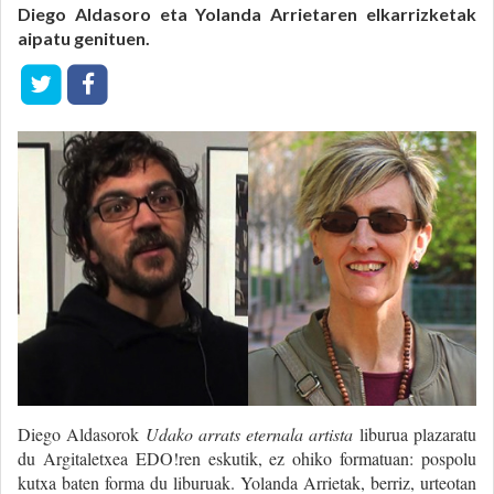
Diego Aldasoro eta Yolanda Arrietaren elkarrizketak
aipatu genituen.
Diego Aldasorok
Udako arrats eternala artista
liburua plazaratu
du Argitaletxea EDO!ren eskutik, ez ohiko formatuan: pospolu
kutxa baten forma du liburuak. Yolanda Arrietak, berriz, urteotan