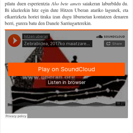
pilatu duen esperientzia
Aho bete amets
saiakeran laburbildu du.
Bi idazleekin hitz egin dute Hitzen Uberan atariko lagunek, eta
elkarrizketa horiei tiraka izan dugu liburuetan kontatzen denaren
berri, gurera batu den Danele Sarriugarterekin.