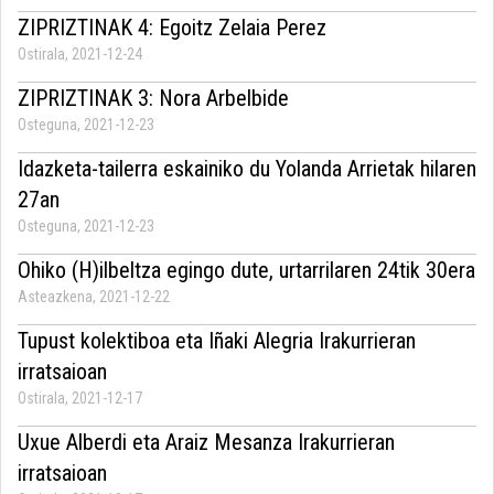
ZIPRIZTINAK 4: Egoitz Zelaia Perez
Ostirala, 2021-12-24
ZIPRIZTINAK 3: Nora Arbelbide
Osteguna, 2021-12-23
Idazketa-tailerra eskainiko du Yolanda Arrietak hilaren
27an
Osteguna, 2021-12-23
Ohiko (H)ilbeltza egingo dute, urtarrilaren 24tik 30era
Asteazkena, 2021-12-22
Tupust kolektiboa eta Iñaki Alegria Irakurrieran
irratsaioan
Ostirala, 2021-12-17
Uxue Alberdi eta Araiz Mesanza Irakurrieran
irratsaioan