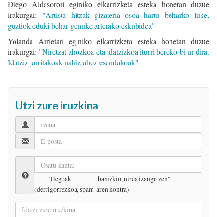
Diego Aldasorori eginiko elkarrizketa esteka honetan duzue
irakurgai:
"Artista hitzak gizateria osoa hartu beharko luke,
guztiok eduki behar genuke arterako eskubidea"
Yolanda Arrietari eginiko elkarrizketa esteka honetan duzue
irakurgai:
"Niretzat ahozkoa eta idatzizkoa iturri bereko bi ur dira.
Idatziz jarritakoak nahiz ahoz esandakoak"
Utzi zure iruzkina
"Hegoak _______ banizkio, nirea izango zen"
(derrigorrezkoa, spam-aren kontra)
Idatzi
zure