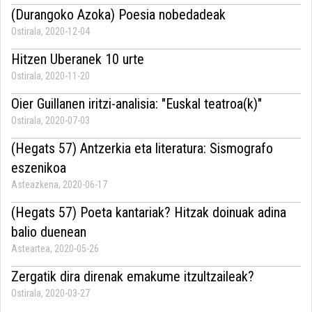
(Durangoko Azoka) Poesia nobedadeak
Ostirala, 2020-12-04
Hitzen Uberanek 10 urte
Ostirala, 2020-11-20
Oier Guillanen iritzi-analisia: "Euskal teatroa(k)"
Ostirala, 2020-07-03
(Hegats 57) Antzerkia eta literatura: Sismografo
eszenikoa
Asteazkena, 2020-06-17
(Hegats 57) Poeta kantariak? Hitzak doinuak adina
balio duenean
Asteartea, 2020-05-26
Zergatik dira direnak emakume itzultzaileak?
Ostirala, 2020-03-27