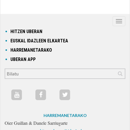
Nabig
ireki
HITZEN UBERAN
edo
EUSKAL IDAZLEEN ELKARTEA
itxi
HARREMANETARAKO
UBERAN APP
HARREMANETARAKO
Oier Guillan & Danele Sarriugarte