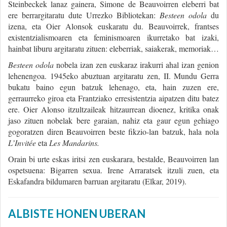
Steinbeckek lanaz gainera, Simone de Beauvoirren eleberri bat
ere berrargitaratu dute Urrezko Bibliotekan:
Besteen odola
du
izena, eta Oier Alonsok euskaratu du. Beauvoirrek, frantses
existentzialismoaren eta feminismoaren ikurretako bat izaki,
hainbat liburu argitaratu zituen: eleberriak, saiakerak, memoriak…
Besteen odola
nobela izan zen euskaraz irakurri ahal izan genion
lehenengoa. 1945eko abuztuan argitaratu zen, II. Mundu Gerra
bukatu baino egun batzuk lehenago, eta, hain zuzen ere,
gerraurreko giroa eta Frantziako erresistentzia aipatzen ditu batez
ere. Oier Alonso itzultzaileak hitzaurrean dioenez, kritika onak
jaso zituen nobelak bere garaian, nahiz eta gaur egun gehiago
gogoratzen diren Beauvoirren beste fikzio-lan batzuk, hala nola
L’Invitée
eta
Les Mandarins.
Orain bi urte eskas iritsi zen euskarara, bestalde, Beauvoirren lan
ospetsuena: Bigarren sexua. Irene Arraratsek itzuli zuen, eta
Eskafandra bildumaren barruan argitaratu (Elkar, 2019).
ALBISTE HONEN UBERAN