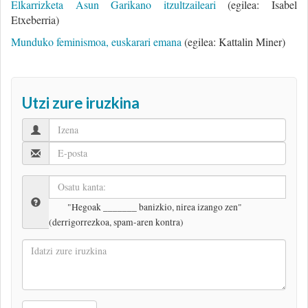
Elkarrizketa Asun Garikano itzultzaileari
(egilea: Isabel
Etxeberria)
Munduko feminismoa, euskarari emana
(egilea: Kattalin Miner)
Utzi zure iruzkina
"Hegoak _______ banizkio, nirea izango zen"
(derrigorrezkoa, spam-aren kontra)
Idatzi
zure
iruzkina