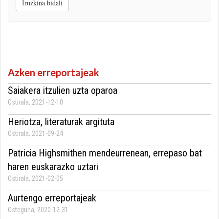
Iruzkina bidali
Azken erreportajeak
Saiakera itzulien uzta oparoa
Ostirala, 2021-12-10
Heriotza, literaturak argituta
Ostirala, 2021-09-24
Patricia Highsmithen mendeurrenean, errepaso bat
haren euskarazko uztari
Ostirala, 2021-02-05
Aurtengo erreportajeak
Osteguna, 2020-12-31