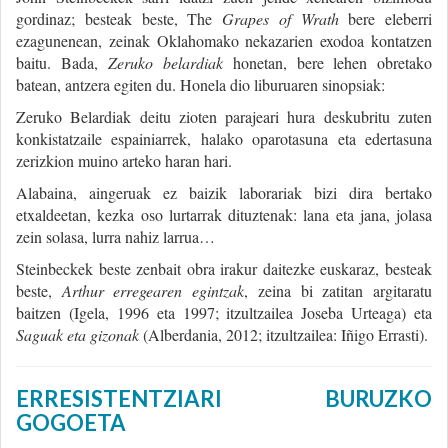
gordinaz; besteak beste, The
Grapes of Wrath
bere eleberri
ezagunenean, zeinak Oklahomako nekazarien exodoa kontatzen
baitu. Bada,
Zeruko belardiak
honetan, bere lehen obretako
batean, antzera egiten du. Honela dio liburuaren sinopsiak:
Zeruko Belardiak deitu zioten parajeari hura deskubritu zuten
konkistatzaile espainiarrek, halako oparotasuna eta edertasuna
zerizkion muino arteko haran hari.
Alabaina, aingeruak ez baizik laborariak bizi dira bertako
etxaldeetan, kezka oso lurtarrak dituztenak: lana eta jana, jolasa
zein solasa, lurra nahiz larrua…
Steinbeckek beste zenbait obra irakur daitezke euskaraz, besteak
beste,
Arthur erregearen egintzak
, zeina bi zatitan argitaratu
baitzen (Igela, 1996 eta 1997; itzultzailea Joseba Urteaga) eta
Saguak eta gizonak
(Alberdania, 2012; itzultzailea: Iñigo Errasti).
ERRESISTENTZIARI BURUZKO
GOGOETA