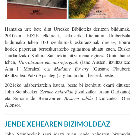
Hamaika urte bete ditu Urrezko Biblioteka deritzon bildumak.
2010ean, EIZIE elkarteak, «ikusirik Literatura Unibertsala
bildumako lehen 100 izenburuak eskuraezinak direla», liburu
horiek paperean berreskuratzeko egitasmoa abiatu zuen, Eusko
Jaurlaritzako Kultura Sailarekin hitzarmena eginez. Orain baino
lehen,
Harrotasuna eta aurrejuzguak
(Jane Austen; itzultzailea:
Ana I. Morales) eta
Madame Bovary
(Gustave Flaubert;
itzultzailea: Patxi Apalategi) argitaratu dira, besteak beste.
2021eko udaberriarekin batera, beste bi izenburu ekarri dituzte:
John Steinbecken
Zeruko belardiak
(itzultzailea: Asun Garikano)
eta Simone de Beauvoirren
Besteen odola
(itzultzailea: Oier
Alonso).
JENDE XEHEAREN BIZIMOLDEAZ
John Steinbeckek sarri idatzi zuen jende xehearen bizimodu