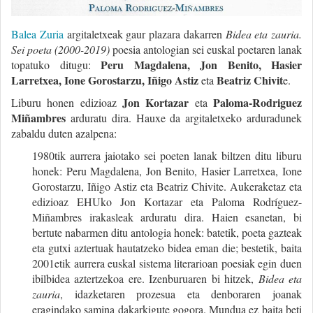
Balea Zuria
argitaletxeak gaur plazara dakarren
Bidea eta zauria.
Sei poeta (2000-2019)
poesia antologian sei euskal poetaren lanak
Peru Magdalena, Jon Benito, Hasier
topatuko ditugu:
Larretxea, Ione Gorostarzu, Iñigo Astiz
Beatriz Chivit
eta
e.
Jon Kortazar
Paloma-Rodriguez
Liburu honen edizioaz
eta
Miñambres
arduratu dira. Hauxe da argitaletxeko arduradunek
zabaldu duten azalpena:
1980tik aurrera jaiotako sei poeten lanak biltzen ditu liburu
honek: Peru Magdalena, Jon Benito, Hasier Larretxea, Ione
Gorostarzu, Iñigo Astiz eta Beatriz Chivite. Aukeraketaz eta
edizioaz EHUko Jon Kortazar eta Paloma Rodríguez-
Miñambres irakasleak arduratu dira. Haien esanetan, bi
bertute nabarmen ditu antologia honek: batetik, poeta gazteak
eta gutxi aztertuak hautatzeko bidea eman die; bestetik, baita
2001etik aurrera euskal sistema literarioan poesiak egin duen
ibilbidea aztertzekoa ere. Izenburuaren bi hitzek,
Bidea eta
zauria
, idazketaren prozesua eta denboraren joanak
eragindako samina dakarkigute gogora. Mundua ez baita beti