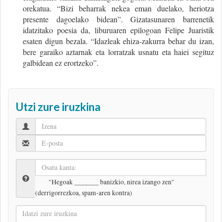
orekatua. “Bizi beharrak nekea eman duelako, heriotza
presente dagoelako bidean”. Gizatasunaren barrenetik
idatzitako poesia da, liburuaren epilogoan Felipe Juaristik
esaten digun bezala. “Idazleak ehiza-zakurra behar du izan,
bere garaiko aztarnak eta lorratzak usnatu eta haiei segituz
galbidean ez erortzeko”.
Utzi zure iruzkina
"Hegoak _______ banizkio, nirea izango zen"
(derrigorrezkoa, spam-aren kontra)
Idatzi
zure