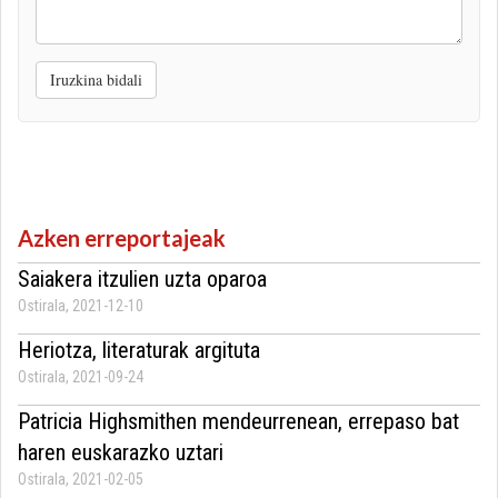
iruzkina
Iruzkina bidali
Azken erreportajeak
Saiakera itzulien uzta oparoa
Ostirala, 2021-12-10
Heriotza, literaturak argituta
Ostirala, 2021-09-24
Patricia Highsmithen mendeurrenean, errepaso bat
haren euskarazko uztari
Ostirala, 2021-02-05