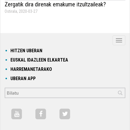
Zergatik dira direnak emakume itzultzaileak?
Ostirala, 2020-03-27
Nabig
ireki
HITZEN UBERAN
edo
EUSKAL IDAZLEEN ELKARTEA
itxi
HARREMANETARAKO
UBERAN APP