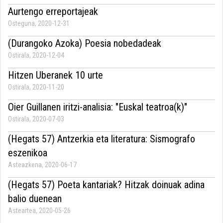
Aurtengo erreportajeak
Osteguna, 2020-12-31
(Durangoko Azoka) Poesia nobedadeak
Ostirala, 2020-12-04
Hitzen Uberanek 10 urte
Ostirala, 2020-11-20
Oier Guillanen iritzi-analisia: "Euskal teatroa(k)"
Ostirala, 2020-07-03
(Hegats 57) Antzerkia eta literatura: Sismografo
eszenikoa
Asteazkena, 2020-06-17
(Hegats 57) Poeta kantariak? Hitzak doinuak adina
balio duenean
Asteartea, 2020-05-26