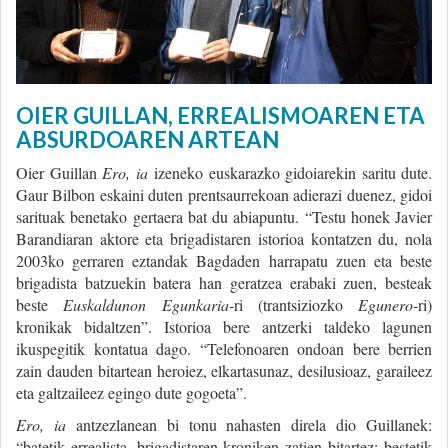
OIER GUILLAN, ERREALISMOAREN ETA
ABSURDOAREN ARTEAN
Oier Guillan
Ero, ia
izeneko euskarazko gidoiarekin saritu dute.
Gaur Bilbon eskaini duten prentsaurrekoan adierazi duenez, gidoi
sarituak benetako gertaera bat du abiapuntu. “Testu honek Javier
Barandiaran aktore eta brigadistaren istorioa kontatzen du, nola
2003ko gerraren eztandak Bagdaden harrapatu zuen eta beste
brigadista batzuekin batera han geratzea erabaki zuen, besteak
beste
Euskaldunon Egunkaria
-ri (trantsiziozko
Egunero
-ri)
kronikak bidaltzen”. Istorioa bere antzerki taldeko lagunen
ikuspegitik kontatua dago. “Telefonoaren ondoan bere berrien
zain dauden bitartean heroiez, elkartasunaz, desilusioaz, garaileez
eta galtzaileez egingo dute gogoeta”.
Ero, ia
antzezlanean bi tonu nahasten direla dio Guillanek:
“batetik errealista, brigadistaren kroniken zatien bitartez; bestetik