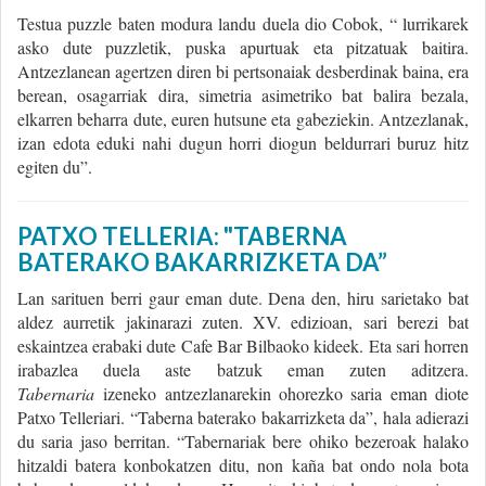
Testua puzzle baten modura landu duela dio Cobok, “ lurrikarek
asko dute puzzletik, puska apurtuak eta pitzatuak baitira.
Antzezlanean agertzen diren bi pertsonaiak desberdinak baina, era
berean, osagarriak dira, simetria asimetriko bat balira bezala,
elkarren beharra dute, euren hutsune eta gabeziekin. Antzezlanak,
izan edota eduki nahi dugun horri diogun beldurrari buruz hitz
egiten du”.
PATXO TELLERIA: "TABERNA
BATERAKO BAKARRIZKETA DA”
Lan sarituen berri gaur eman dute. Dena den, hiru sarietako bat
aldez aurretik jakinarazi zuten. XV. edizioan, sari berezi bat
eskaintzea erabaki dute Cafe Bar Bilbaoko kideek. Eta sari horren
irabazlea duela aste batzuk eman zuten aditzera.
Tabernaria
izeneko antzezlanarekin ohorezko saria eman diote
Patxo Telleriari. “Taberna baterako bakarrizketa da”, hala adierazi
du saria jaso berritan. “Tabernariak bere ohiko bezeroak halako
hitzaldi batera konbokatzen ditu, non kaña bat ondo nola bota