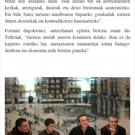
behar den azalduko duen. Hau aitzaki bat da pertsonariaren
kezkak, arrengurak, ilusioak eta desio frustratuak azaleratzeko.
Eta bide batez turismo masiboaren bapateko gorakadak sortzen
dituen desorekak eta kontradikzioez hausnartzeko”.
Formari dagokionez, antzezlanari egitura berezia eman dio
Telleriak, “istorioa atzetik aurrera kontatzen delako. Hau ez da
kapritxo estetiko bat, narrazioaren muinarekin lotuta baitago:
denbora eta ekonomia erdu berrien gatazka”.