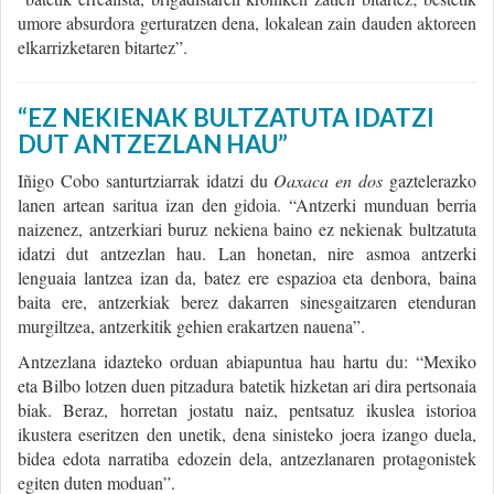
umore absurdora gerturatzen dena, lokalean zain dauden aktoreen
elkarrizketaren bitartez”.
“EZ NEKIENAK BULTZATUTA IDATZI
DUT ANTZEZLAN HAU”
Iñigo Cobo santurtziarrak idatzi du
Oaxaca en dos
gaztelerazko
lanen artean saritua izan den gidoia. “Antzerki munduan berria
naizenez, antzerkiari buruz nekiena baino ez nekienak bultzatuta
idatzi dut antzezlan hau. Lan honetan, nire asmoa antzerki
lenguaia lantzea izan da, batez ere espazioa eta denbora, baina
baita ere, antzerkiak berez dakarren sinesgaitzaren etenduran
murgiltzea, antzerkitik gehien erakartzen nauena”.
Antzezlana idazteko orduan abiapuntua hau hartu du: “Mexiko
eta Bilbo lotzen duen pitzadura batetik hizketan ari dira pertsonaia
biak. Beraz, horretan jostatu naiz, pentsatuz ikuslea istorioa
ikustera eseritzen den unetik, dena sinisteko joera izango duela,
bidea edota narratiba edozein dela, antzezlanaren protagonistek
egiten duten moduan”.