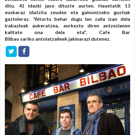
ditu. 41 idazki jaso dituzte aurten. Hauetatik 13
euskaraz idatzita zeuden eta gainontzeko guztiak
gazteleraz. "Aitortu behar dugu lan zaila izan dela
irabazleak aukeratzea, aurkeztu diren antzezlanen
kalitate ona dela eta", Cafe Bar
Bilbao sariko antolatzaileek jakinarazi dutenez.