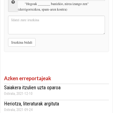
"Hegoak _______ banizkio, nirea izango zen"
(derrigorrezkoa, spam-aren kontra)
Idatzi
zure
iruzkina
Iruzkina bidali
Azken erreportajeak
Saiakera itzulien uzta oparoa
Ostirala, 2021-12-10
Heriotza, literaturak argituta
Ostirala, 2021-09-24