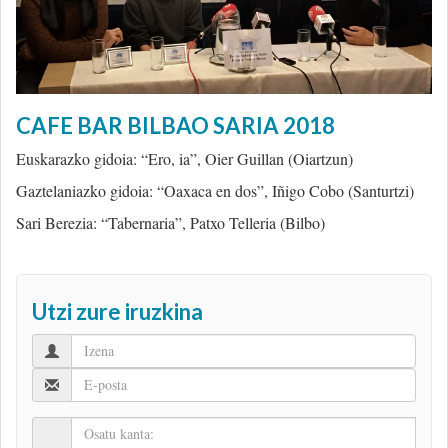
CAFE BAR BILBAO SARIA 2018
Euskarazko gidoia: “Ero, ia”, Oier Guillan (Oiartzun)
Gaztelaniazko gidoia: “Oaxaca en dos”, Iñigo Cobo (Santurtzi)
Sari Berezia: “Tabernaria”, Patxo Telleria (Bilbo)
Utzi zure iruzkina