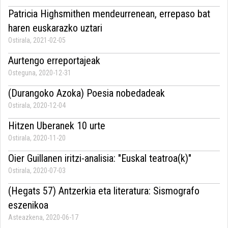
Patricia Highsmithen mendeurrenean, errepaso bat
haren euskarazko uztari
Ostirala, 2021-02-05
Aurtengo erreportajeak
Osteguna, 2020-12-31
(Durangoko Azoka) Poesia nobedadeak
Ostirala, 2020-12-04
Hitzen Uberanek 10 urte
Ostirala, 2020-11-20
Oier Guillanen iritzi-analisia: "Euskal teatroa(k)"
Ostirala, 2020-07-03
(Hegats 57) Antzerkia eta literatura: Sismografo
eszenikoa
Asteazkena, 2020-06-17