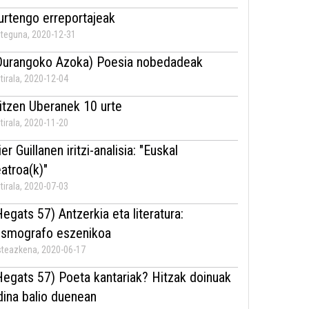
urtengo erreportajeak
teguna, 2020-12-31
Durangoko Azoka) Poesia nobedadeak
tirala, 2020-12-04
itzen Uberanek 10 urte
tirala, 2020-11-20
er Guillanen iritzi-analisia: "Euskal
eatroa(k)"
tirala, 2020-07-03
Hegats 57) Antzerkia eta literatura:
ismografo eszenikoa
teazkena, 2020-06-17
Hegats 57) Poeta kantariak? Hitzak doinuak
dina balio duenean