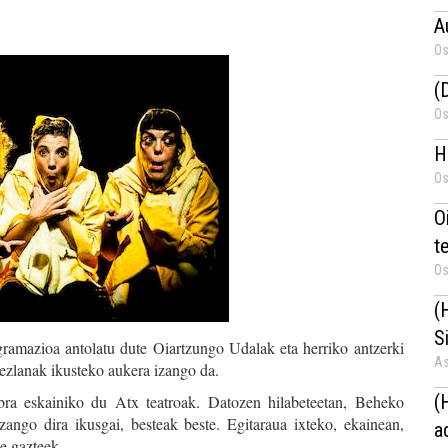
A
Os
(
Os
H
Os
Oi
t
Os
(
S
ogramazioa antolatu dute Oiartzungo Udalak eta herriko antzerki
As
zezlanak ikusteko aukera izango da.
(
bra eskainiko du Atx teatroak. Datozen hilabeteetan, Beheko
ango dira ikusgai, besteak beste. Egitaraua ixteko, ekainean,
a
e gazteek.