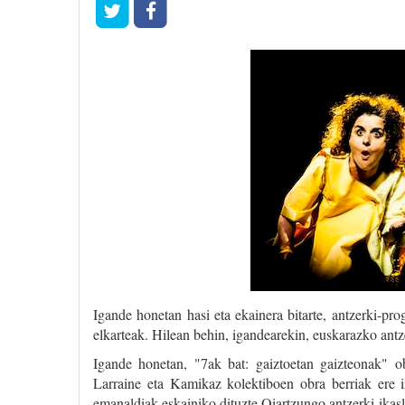
Igande honetan hasi eta ekainera bitarte, antzerki-pr
elkarteak. Hilean behin, igandearekin, euskarazko ant
Igande honetan, "7ak bat: gaiztoetan gaizteonak" o
Larraine eta Kamikaz kolektiboen obra berriak ere iz
emanaldiak eskainiko dituzte Oiartzungo antzerki-ikasl