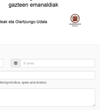
derrigorrezkoa, spam-aren kontra)