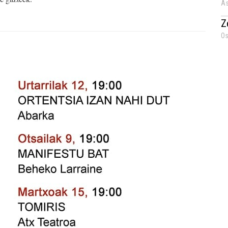
As
Z
Os