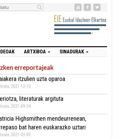
IDEOAK
ARTXIBOA
SINADURAK
zken erreportajeak
aiakera itzulien uzta oparoa
tirala, 2021-12-10
eriotza, literaturak argituta
tirala, 2021-09-24
atricia Highsmithen mendeurrenean,
rrepaso bat haren euskarazko uztari
tirala, 2021-02-05