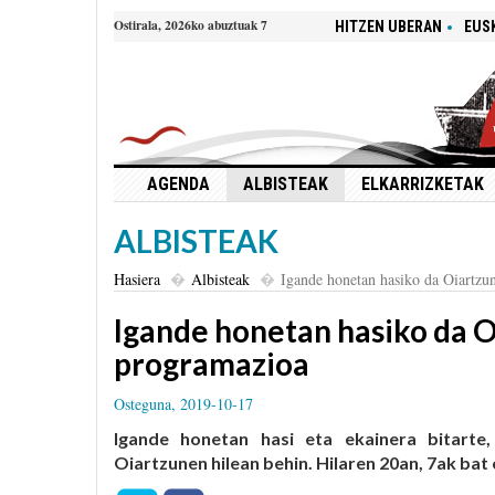
Ostirala, 2026ko abuztuak 7
HITZEN UBERAN
EUS
AGENDA
ALBISTEAK
ELKARRIZKETAK
ALBISTEAK
Hasiera
Albisteak
Igande honetan hasiko da Oiartzu
Igande honetan hasiko da O
programazioa
Osteguna, 2019-10-17
Igande honetan hasi eta ekainera bitarte,
Oiartzunen hilean behin. Hilaren 20an, 7ak ba