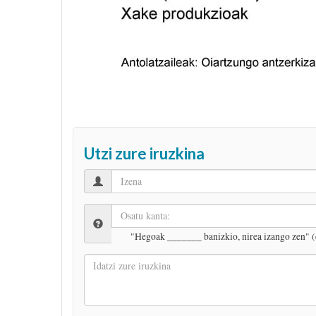
Utzi zure iruzkina
"Hegoak _______ banizkio, nirea izango zen" (
Idatzi
zure
iruzkina