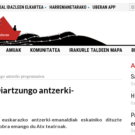
KAL IDAZLEEN ELKARTEA
HARREMANETARAKO
UBERAN APP
AMUAK
KOMUNITATEA
IRAKURLE TALDEEN MAPA
B
A
S
ngo antzerki-programazioa
Os
iartzungo antzerki-
H
Os
P
 euskarazko antzerki-emanaldiak eskainiko dituzte
e
t obra emango du Atx teatroak.
Os