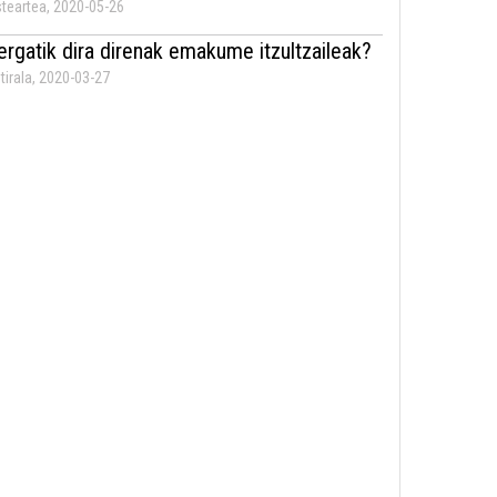
teartea, 2020-05-26
ergatik dira direnak emakume itzultzaileak?
tirala, 2020-03-27