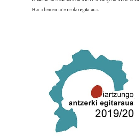
Hona hemen urte osoko egitaraua: