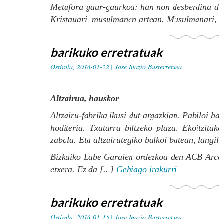
Metafora gaur-gaurkoa: han non desberdina de
Kristauari, musulmanen artean. Musulmanari, k
barikuko erretratuak
Ostirala, 2016-01-22 |
Jose Inazio Basterretxea
Altzairua, hauskor
Altzairu-fabrika ikusi dut argazkian. Pabiloi h
hoditeria. Txatarra biltzeko plaza. Ekoitzit
zabala. Eta altzairutegiko balkoi batean, langi
Bizkaiko Labe Garaien ordezkoa den ACB Arcelo
etxera. Ez da [...]
Gehiago irakurri
barikuko erretratuak
Ostirala, 2016-01-15 |
Jose Inazio Basterretxea