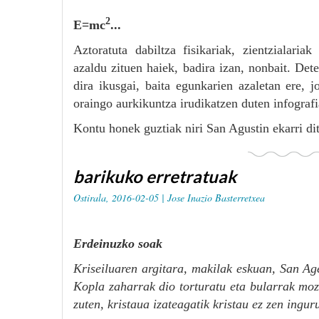
2
E=mc
...
Aztoratuta dabiltza fisikariak, zientzialaria
azaldu zituen haiek, badira izan, nonbait. Det
dira ikusgai, baita egunkarien azaletan ere, 
oraingo aurkikuntza irudikatzen duten infografi
Kontu honek guztiak niri San Agustin ekarri di
barikuko erretratuak
Ostirala, 2016-02-05 |
Jose Inazio Basterretxea
Erdeinuzko soak
Kriseiluaren argitara, makilak eskuan, San Ag
Kopla zaharrak dio torturatu eta bularrak moz
zuten, kristaua izateagatik kristau ez zen ingur