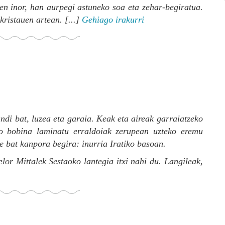
n inor, han aurpegi astuneko soa eta zehar-begiratua.
ristauen artean. [...]
Gehiago irakurri
andi bat, luzea eta garaia. Keak eta aireak garraiatzeko
ako bobina laminatu erraldoiak zerupean uzteko eremu
le bat kanpora begira: inurria Iratiko basoan.
r Mittalek Sestaoko lantegia itxi nahi du. Langileak,