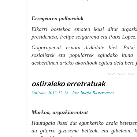
Erregearen polboroiak
Elkarri bostekoa ematen ikusi ditut argaz
presidentea, Felipe seigarrena eta Patxi Lopez.
Gogorapenak esnatu dizkidate biek. Patxi
sozialistek eta popularrek egindako itun
desberdinen arteko akordioak egitea dela bere 
ostiraleko erretratuak
Ostirala, 2015-12-18 |
Jose Inazio Basterretxea
Markoa, argazkiarentzat
Hautagaia ikusi dut egunkariko azala betetze
du gitarra gizaseme beltzak, eta gibelean, 