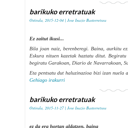
barikuko erretratuak
Ostirala, 2015-12-04 |
Jose Inazio Basterretxea
Ez zaitut ikusi...
Bila joan naiz, berenberegi. Baina, aurkitu ez
Eskura nituen kazetak haztatu ditut. Begirat
begiratu
Garakoan
,
Diario de Navarrakoan
,
S
Eta pentsatu dut haluzinazioa bizi izan nuela a
Gehiago irakurri
barikuko erretratuak
Ostirala, 2015-11-27 |
Jose Inazio Basterretxea
ez da era hortan aldatzen, baina