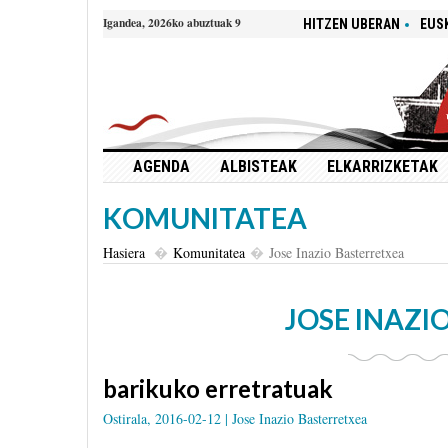
Igandea, 2026ko abuztuak 9
HITZEN UBERAN
EUS
AGENDA
ALBISTEAK
ELKARRIZKETAK
KOMUNITATEA
Hasiera
Komunitatea
Jose Inazio Basterretxea
JOSE INAZI
barikuko erretratuak
Ostirala, 2016-02-12 |
Jose Inazio Basterretxea