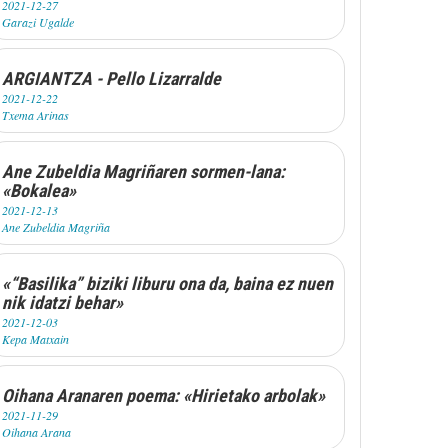
2021-12-27
Garazi Ugalde
ARGIANTZA - Pello Lizarralde
2021-12-22
Txema Arinas
Ane Zubeldia Magriñaren sormen-lana:
«Bokalea»
2021-12-13
Ane Zubeldia Magriña
«“Basilika” biziki liburu ona da, baina ez nuen
nik idatzi behar»
2021-12-03
Kepa Matxain
Oihana Aranaren poema: «Hirietako arbolak»
2021-11-29
Oihana Arana