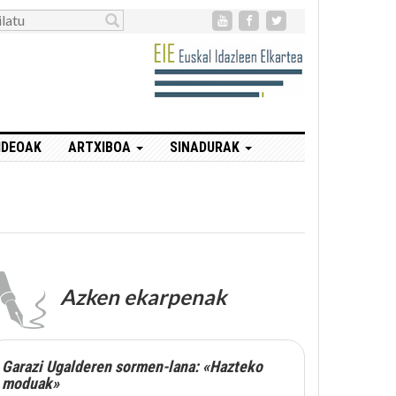
IDEOAK
ARTXIBOA
SINADURAK
Azken ekarpenak
Garazi Ugalderen sormen-lana: «Hazteko
moduak»