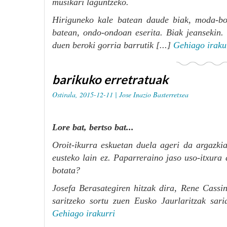
musikari laguntzeko.
Hiriguneko kale batean daude biak, moda-bo
batean, ondo-ondoan eserita. Biak jeansekin.
duen beroki gorria barrutik [...]
Gehiago iraku
barikuko erretratuak
Ostirala, 2015-12-11 |
Jose Inazio Basterretxea
Lore bat, bertso bat...
Oroit-ikurra eskuetan duela ageri da argazkia
eusteko lain ez. Paparreraino jaso uso-itxura
botata?
Josefa Berasategiren hitzak dira, Rene Cassi
saritzeko sortu zuen Eusko Jaurlaritzak sar
Gehiago irakurri