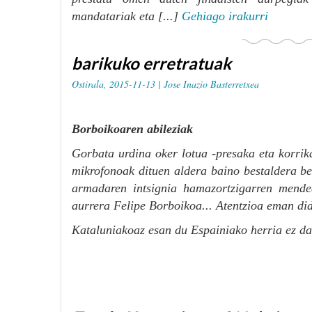
mandatariak eta [...]
Gehiago irakurri
barikuko erretratuak
Ostirala, 2015-11-13 |
Jose Inazio Basterretxea
Borboikoaren abileziak
Gorbata urdina oker lotua -presaka eta korrika
mikrofonoak dituen aldera baino bestaldera be
armadaren intsignia hamazortzigarren mende
aurrera Felipe Borboikoa... Atentzioa eman did
Kataluniakoaz esan du Espainiako herria ez dag