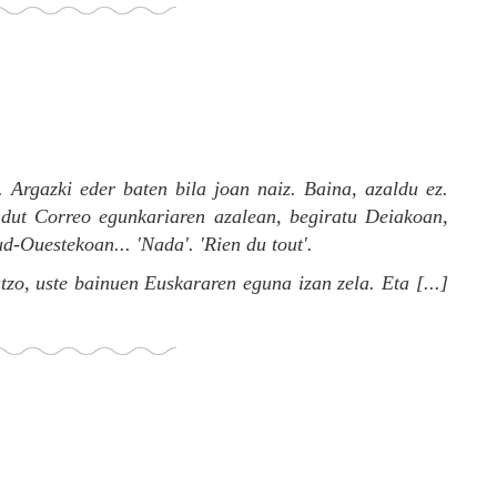
. Argazki eder baten bila joan naiz. Baina, azaldu ez.
u dut
Correo
egunkariaren azalean, begiratu
Deiakoan
,
ud-Ouestekoan...
'Nada'. 'Rien du tout'.
tzo, uste bainuen Euskararen eguna izan zela. Eta [...]