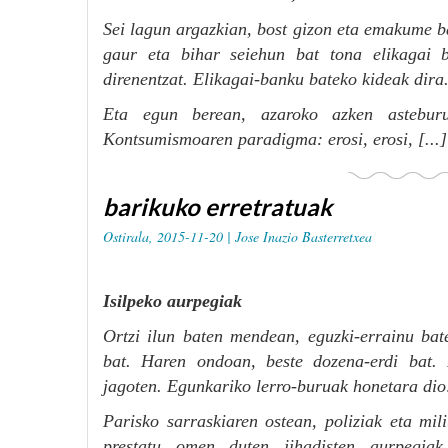
Sei lagun argazkian, bost gizon eta emakume b
gaur eta bihar seiehun bat tona elikagai bi
direnentzat. Elikagai-banku bateko kideak dira
Eta egun berean, azaroko azken asteburua
Kontsumismoaren paradigma: erosi, erosi, [...
barikuko erretratuak
Ostirala, 2015-11-20 |
Jose Inazio Basterretxea
Isilpeko aurpegiak
Ortzi ilun baten mendean, eguzki-errainu bate
bat. Haren ondoan, beste dozena-erdi bat. 
jagoten. Egunkariko lerro-buruak honetara dio:
Parisko sarraskiaren ostean, poliziak eta mil
prestatu omen duten jihadisten aurpegiak 