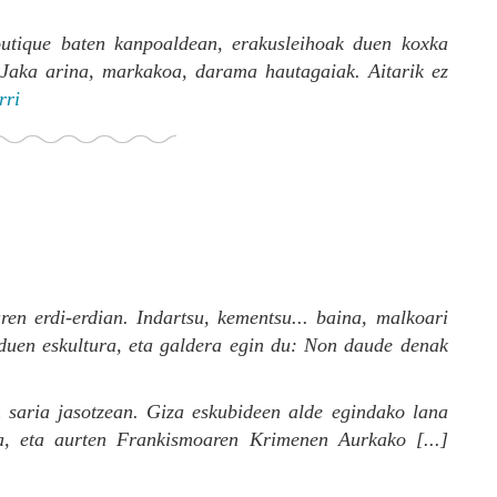
utique baten kanpoaldean, erakusleihoak duen koxka
 Jaka arina, markakoa, darama hautagaiak. Aitarik ez
rri
ren erdi-erdian. Indartsu, kementsu... baina, malkoari
 duen eskultura, eta galdera egin du: Non daude denak
n saria jasotzean. Giza eskubideen alde egindako lana
ia, eta aurten Frankismoaren Krimenen Aurkako [...]