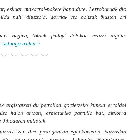
at; eskuan makarroi-pakete bana dute. Lerroburuak dio
ldu nahi dituztela, gorriak eta beltzak ikusten ari
.
ri begira, 'black friday' delakoa ezarri digute.
]
Gehiago irakurri
k argiztatzen du petrolioa gordetzeko kupela erraldoi
Eta haien artean, armaturiko patruila bat, altxorra
 Jihadaren milioiak.
itarrak izan dira protagonista egunkarietan. Sarraskia
eta ipurmasailak erakutsi dizkigute. Politikariak,