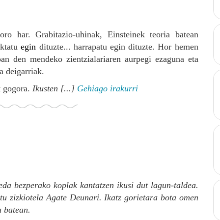
k oro har. Grabitazio-uhinak, Einsteinek teoria batean
ektatu
egin
dituzte... harrapatu egin dituzte. Hor hemen
joan den mendeko zientzialariaren aurpegi ezaguna eta
a deigarriak.
t gogora.
Ikusten [...]
Gehiago irakurri
eda bezperako koplak kantatzen ikusi dut lagun-taldea.
tu zizkiotela Agate Deunari. Ikatz gorietara bota omen
u batean.