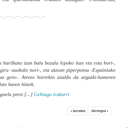
 harilkatu izan balu bezala lepoko luze eta estu hori-,
gira -auskalo nori-, eta atzean piperpotoa -Espainiako
az gero-. Atrezo horrekin azaldu da argazki-kameren
ate haren hitzek.
oela prest [...]
Gehiago irakurri
« Aurrekoa
Hurrengoa »