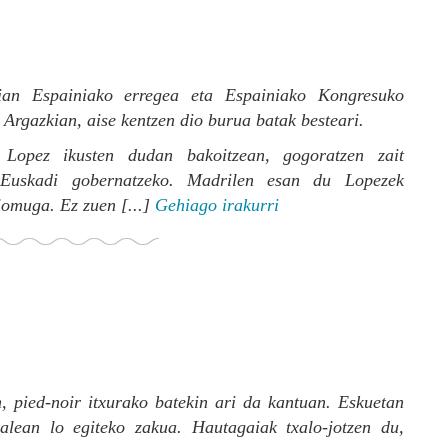
kian Espainiako erregea eta Espainiako Kongresuko
 Argazkian, aise kentzen dio burua batak besteari.
 Lopez ikusten dudan bakoitzean, gogoratzen zait
a Euskadi gobernatzeko. Madrilen esan du Lopezek
jomuga. Ez zuen [...]
Gehiago irakurri
n,
pied-noir
itxurako batekin ari da kantuan. Eskuetan
kalean lo egiteko zakua. Hautagaiak txalo-jotzen du,