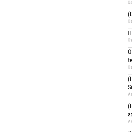
Os
(
Os
H
Os
Oi
t
Os
(
S
As
(
a
As