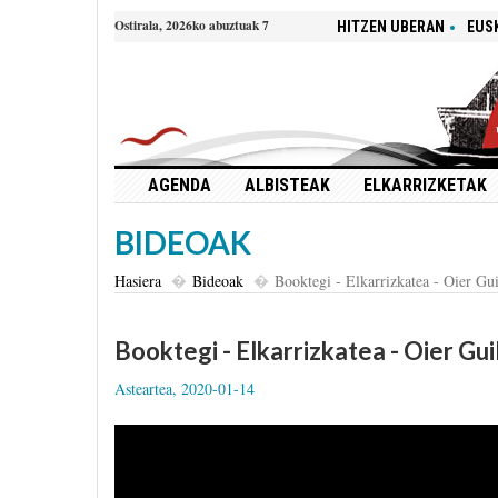
Ostirala, 2026ko abuztuak 7
HITZEN UBERAN
EUS
AGENDA
ALBISTEAK
ELKARRIZKETAK
BIDEOAK
Hasiera
Bideoak
Booktegi - Elkarrizkatea - Oier Gu
Booktegi - Elkarrizkatea - Oier Gu
Asteartea, 2020-01-14