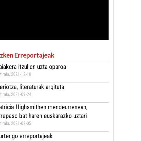
zken Erreportajeak
aiakera itzulien uzta oparoa
tirala, 2021-12-10
eriotza, literaturak argituta
tirala, 2021-09-24
atricia Highsmithen mendeurrenean,
rrepaso bat haren euskarazko uztari
tirala, 2021-02-05
urtengo erreportajeak