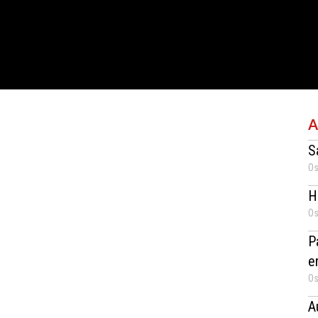
A
S
Os
H
Os
P
e
Os
A