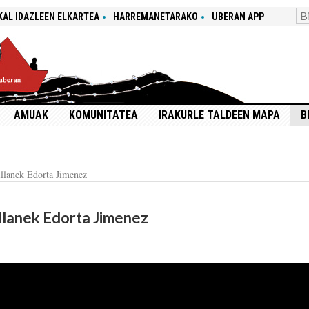
KAL IDAZLEEN ELKARTEA
HARREMANETARAKO
UBERAN APP
AMUAK
KOMUNITATEA
IRAKURLE TALDEEN MAPA
B
illanek Edorta Jimenez
illanek Edorta Jimenez