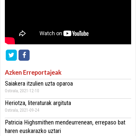
Azken Erreportajeak
Saiakera itzulien uzta oparoa
Ostirala, 2021-12-10
Heriotza, literaturak argituta
Ostirala, 2021-09-24
Patricia Highsmithen mendeurrenean, errepaso bat
haren euskarazko uztari