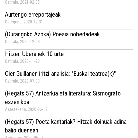
Ostirala, 2021-02-05
Aurtengo erreportajeak
Osteguna, 2020-12-31
(Durangoko Azoka) Poesia nobedadeak
Ostirala, 2020-12-04
Hitzen Uberanek 10 urte
Ostirala, 2020-11-20
Oier Guillanen iritzi-analisia: "Euskal teatroa(k)"
Ostirala, 2020-07-03
(Hegats 57) Antzerkia eta literatura: Sismografo
eszenikoa
Asteazkena, 2020-06-17
(Hegats 57) Poeta kantariak? Hitzak doinuak adina
balio duenean
Asteartea, 2020-05-26