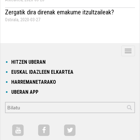
Zergatik dira direnak emakume itzultzaileak?
Ostirala, 2020-03-27
Nabig
ireki
HITZEN UBERAN
edo
EUSKAL IDAZLEEN ELKARTEA
itxi
HARREMANETARAKO
UBERAN APP