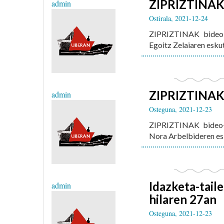
ZIPRIZTINAK 4
admin
Ostirala, 2021-12-24
ZIPRIZTINAK bideo-s
Egoitz Zelaiaren eskut
ZIPRIZTINAK 
admin
Osteguna, 2021-12-23
ZIPRIZTINAK bideo-s
Nora Arbelbideren es
Idazketa-tail
admin
hilaren 27an
Osteguna, 2021-12-23