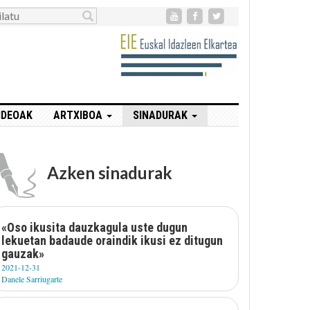
IDEOAK
ARTXIBOA
SINADURAK
Azken sinadurak
«Oso ikusita dauzkagula uste dugun
lekuetan badaude oraindik ikusi ez ditugun
gauzak»
2021-12-31
Danele Sarriugarte