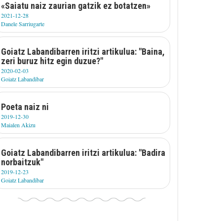
«Saiatu naiz zaurian gatzik ez botatzen»
2021-12-28
Danele Sarriugarte
Goiatz Labandibarren iritzi artikulua: "Baina,
zeri buruz hitz egin duzue?"
2020-02-03
Goiatz Labandibar
Poeta naiz ni
2019-12-30
Maialen Akizu
Goiatz Labandibarren iritzi artikulua: "Badira
norbaitzuk"
2019-12-23
Goiatz Labandibar