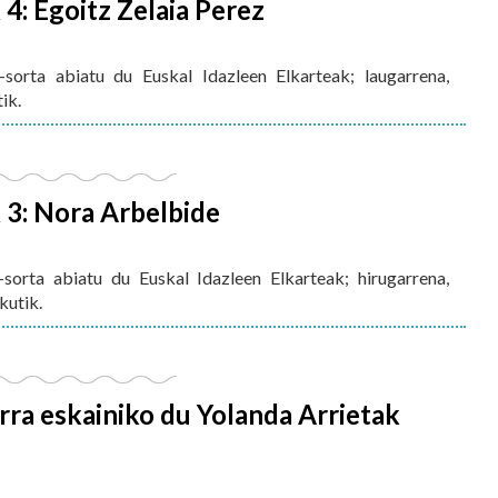
: Egoitz Zelaia Perez
orta abiatu du Euskal Idazleen Elkarteak; laugarrena,
ik.
3: Nora Arbelbide
orta abiatu du Euskal Idazleen Elkarteak; hirugarrena,
kutik.
erra eskainiko du Yolanda Arrietak