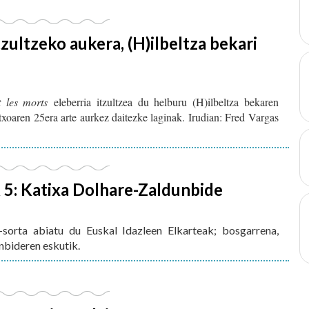
zultzeko aukera, (H)ilbeltza bekari
 les morts
eleberria itzultzea du helburu (H)ilbeltza bekaren
txoaren 25era arte aurkez daitezke laginak. Irudian: Fred Vargas
5: Katixa Dolhare-Zaldunbide
orta abiatu du Euskal Idazleen Elkarteak; bosgarrena,
nbideren eskutik.