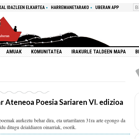
KAL IDAZLEEN ELKARTEA
HARREMANETARAKO
UBERAN APP
AMUAK
KOMUNITATEA
IRAKURLE TALDEEN MAPA
B
r Ateneoa Poesia Sariaren VI. edizioa
emak aurkeztu behar dira, eta urtarrilaren 31ra arte egongo da
du ditugu deialdiaren oinarriak, osorik.