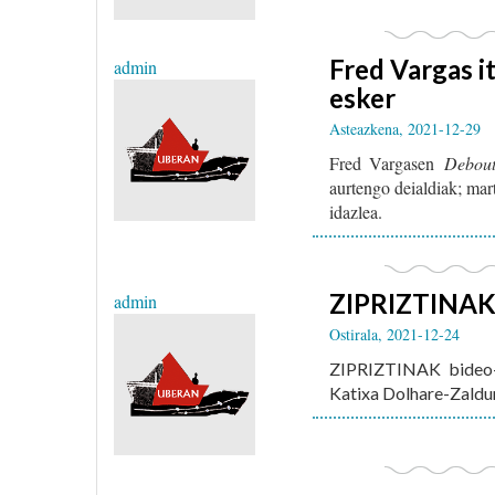
Fred Vargas it
admin
esker
Asteazkena, 2021-12-29
Fred Vargasen
Debout
aurtengo deialdiak; mar
idazlea.
ZIPRIZTINAK 
admin
Ostirala, 2021-12-24
ZIPRIZTINAK bideo-s
Katixa Dolhare-Zaldu