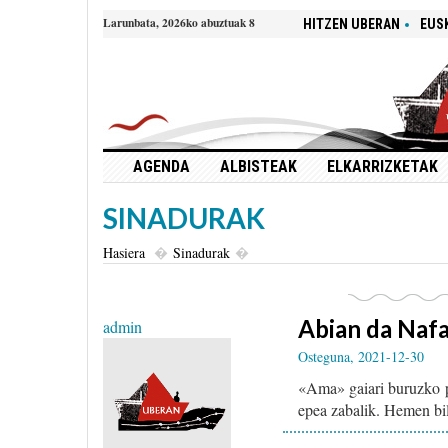
Larunbata, 2026ko abuztuak 8
HITZEN UBERAN
EUS
AGENDA
ALBISTEAK
ELKARRIZKETAK
SINADURAK
Hasiera
Sinadurak
Abian da Nafa
admin
Osteguna, 2021-12-30
«Ama» gaiari buruzko po
epea zabalik. Hemen bil