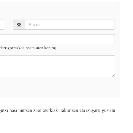
derrigorrezkoa, spam-aren kontra)
txi hasi nintzen zure olerkiak irakurtzen eta izugarri gustatu