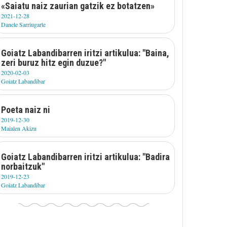
«Saiatu naiz zaurian gatzik ez botatzen»
2021-12-28
Danele Sarriugarte
Goiatz Labandibarren iritzi artikulua: "Baina,
zeri buruz hitz egin duzue?"
2020-02-03
Goiatz Labandibar
Poeta naiz ni
2019-12-30
Maialen Akizu
Goiatz Labandibarren iritzi artikulua: "Badira
norbaitzuk"
2019-12-23
Goiatz Labandibar