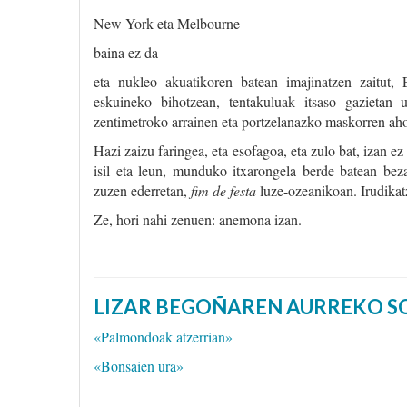
New York eta Melbourne
baina ez da
eta nukleo akuatikoren batean imajinatzen zaitut, 
eskuineko bihotzean, tentakuluak itsaso gazietan 
zentimetroko arrainen eta portzelanazko maskorren aho
Hazi zaizu faringea, eta esofagoa, eta zulo bat, izan e
isil eta leun, munduko itxarongela berde batean beza
zuzen ederretan,
fim de festa
luze-ozeanikoan. Irudikatz
Ze, hori nahi zenuen: anemona izan.
LIZAR BEGOÑAREN AURREKO 
«Palmondoak atzerrian»
«Bonsaien ura»