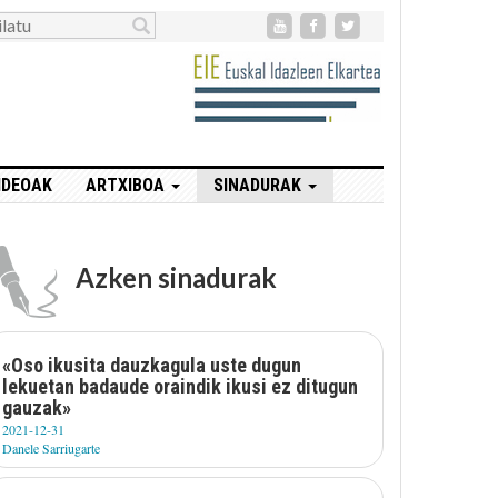
IDEOAK
ARTXIBOA
SINADURAK
Azken sinadurak
«Oso ikusita dauzkagula uste dugun
lekuetan badaude oraindik ikusi ez ditugun
gauzak»
2021-12-31
Danele Sarriugarte