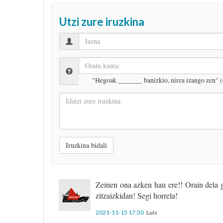
Utzi zure iruzkina
"Hegoak _______ banizkio, nirea izango zen" (
Idatzi
zure
iruzkina
Iruzkina bidali
Zeinen ona azken hau ere!! Orain dela gu
zitzaizkidan! Segi horrela!
2021-11-15 17:30
Luis