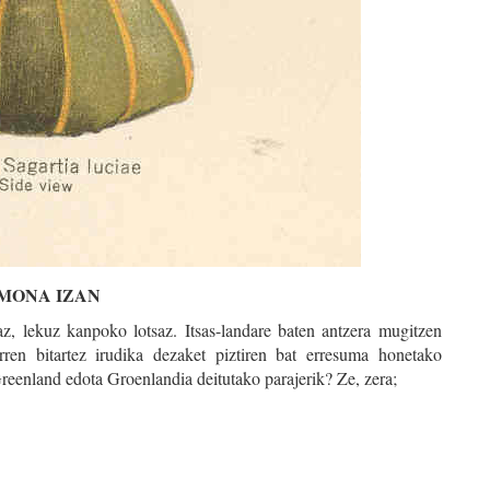
MONA IZAN
z, lekuz kanpoko lotsaz. Itsas-landare baten antzera mugitzen
rren bitartez irudika dezaket piztiren bat erresuma honetako
Greenland edota Groenlandia deitutako parajerik? Ze, zera;