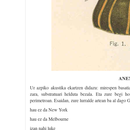
ANE
Ur azpiko akustika ekartzen didazu: mirespen basatia
zara, substratuari helduta bezala. Eta zure begi ho
perimetroan. Esaidan, zure lurralde artean ba al dago 
hau ez da New York
hau ez da Melbourne
izan nahi luke