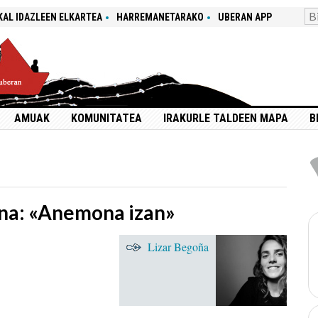
KAL IDAZLEEN ELKARTEA
HARREMANETARAKO
UBERAN APP
AMUAK
KOMUNITATEA
IRAKURLE TALDEEN MAPA
B
na: «Anemona izan»
Lizar Begoña