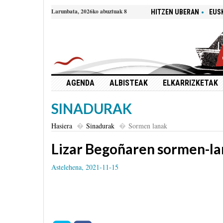
Larunbata, 2026ko abuztuak 8
HITZEN UBERAN
EUS
AGENDA
ALBISTEAK
ELKARRIZKETAK
SINADURAK
Hasiera
Sinadurak
Sormen lanak
Lizar Begoñaren sormen-la
Astelehena, 2021-11-15