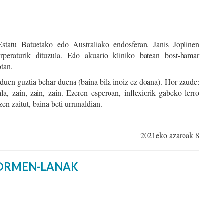
Estatu Batuetako edo Australiako endosferan. Janis Joplinen
urperaturik dituzula. Edo akuario kliniko batean bost-hamar
tan.
z duen guztia behar duena (baina bila inoiz ez doana). Hor zaude:
la, zain, zain, zain. Ezeren esperoan, inflexiorik gabeko lerro
en zaitut, baina beti urrunaldian.
2021eko azaroak 8
SORMEN-LANAK