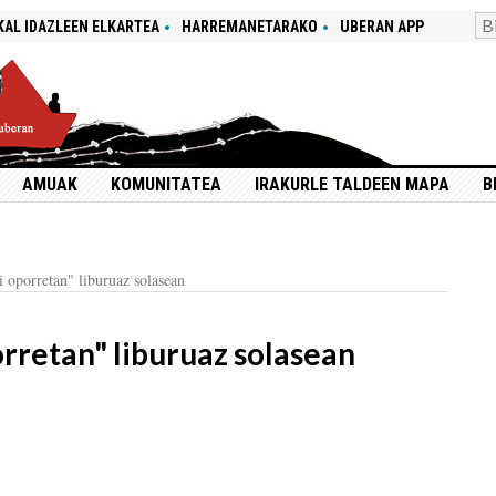
KAL IDAZLEEN ELKARTEA
HARREMANETARAKO
UBERAN APP
AMUAK
KOMUNITATEA
IRAKURLE TALDEEN MAPA
B
 oporretan" liburuaz solasean
rretan" liburuaz solasean