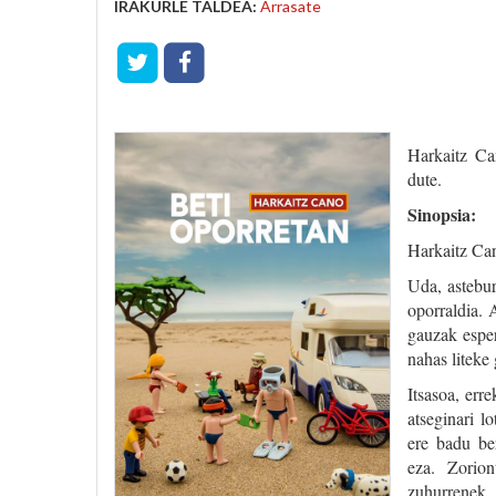
IRAKURLE TALDEA:
Arrasate
Harkaitz C
dute.
Sinopsia:
Harkaitz Can
Uda, astebu
oporraldia. A
gauzak esper
nahas liteke
Itsasoa, erre
atseginari l
ere badu be
eza. Zorion
zuhurrenek. 