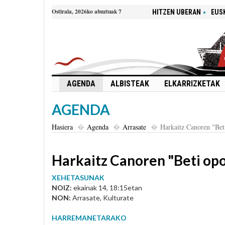
Ostirala, 2026ko abuztuak 7
HITZEN UBERAN
EUS
AGENDA
ALBISTEAK
ELKARRIZKETAK
AGENDA
Hasiera
Agenda
Arrasate
Harkaitz Canoren "Beti
Harkaitz Canoren "Beti opo
XEHETASUNAK
NOIZ:
ekainak 14, 18:15etan
NON:
Arrasate, Kulturate
HARREMANETARAKO