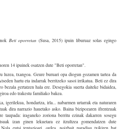
anok
Beti oporretan
(Susa, 2015) ipuin liburuaz solas egingo
oren 14 ipuinek osatzen dute "Beti oporretan".
ru luzea, txangoa. Geure buruari opa diogun gozamen tartea da
tseden hartu eta indarrak berritzeko sasoi irrikatua. Beti ez dira
o bezala gertatzen hala ere. Desegokia suerta daiteke bidaidea,
 giroa edo trakestu familiako bakea.
ka, igerilekua, hondartza, irla... nabarmen urtarrak eta naturaren
otuak dira narrazio hauetako asko. Baina bizipozaren ifrentzuak
re taupada: iraganeko zoriona berritu ezinak dakarren sosegu
tsuak izan ginen lekuetara ez itzultzea gomendatzen dute
Nola eutsi tentazioari, ordea, noizbait paradisu txikiren bat