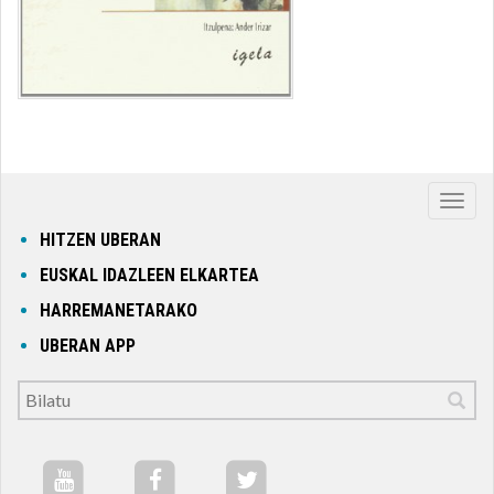
Nabig
ireki
HITZEN UBERAN
edo
EUSKAL IDAZLEEN ELKARTEA
itxi
HARREMANETARAKO
UBERAN APP