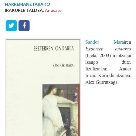
HARREMANETARAKO
IRAKURLE TALDEA:
Arrasate
Sandor Marai
ren
Eszterren ondarea
(Igela, 2003) mintzagai
izango dute.
Itzultzailea: Ander
Irizar. Korrodinatzailea:
Alex Gurrutxaga.