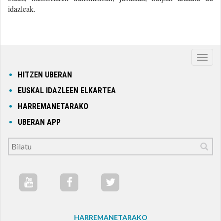
idazleak.
Nabig
ireki
HITZEN UBERAN
edo
EUSKAL IDAZLEEN ELKARTEA
itxi
HARREMANETARAKO
UBERAN APP
HARREMANETARAKO