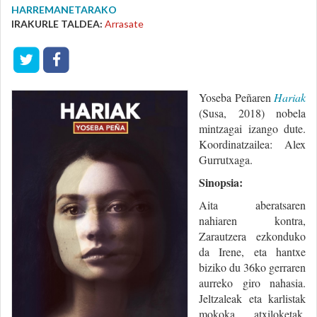
HARREMANETARAKO
IRAKURLE TALDEA:
Arrasate
Yoseba Peñaren
Hariak
(Susa, 2018) nobela
mintzagai izango dute.
Koordinatzailea: Alex
Gurrutxaga.
Sinopsia:
Aita aberatsaren
nahiaren kontra,
Zarautzera ezkonduko
da Irene, eta hantxe
biziko du 36ko gerraren
aurreko giro nahasia.
Jeltzaleak eta karlistak
mokoka, atxiloketak,