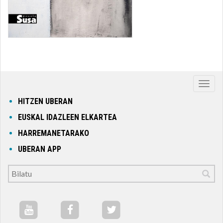
Nabig
ireki
HITZEN UBERAN
edo
EUSKAL IDAZLEEN ELKARTEA
itxi
HARREMANETARAKO
UBERAN APP