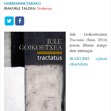
HARREMANETARAKO
IRAKURLE TALDEA:
Ondarroa
Jule Goikoetxearen
Tractatus
(Susa, 2014)
poesia liburua izango
dute mintzagai.
IRAKURRI egileari
elkarrizketa