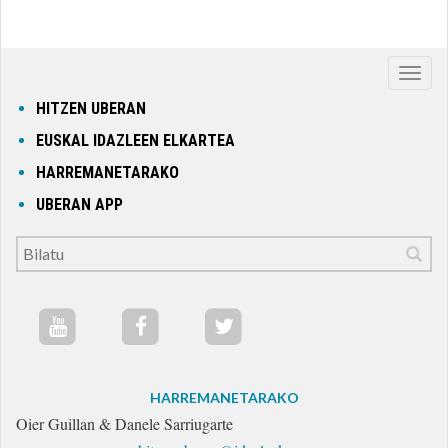
Nabig
ireki
HITZEN UBERAN
edo
EUSKAL IDAZLEEN ELKARTEA
itxi
HARREMANETARAKO
UBERAN APP
HARREMANETARAKO
Oier Guillan & Danele Sarriugarte