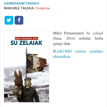
HARREMANETARAKO
IRAKURLE TALDEA:
Ondarroa
Mikel Peruarenaren
Su zelaiak
(Susa, 2014) nobelaz berba
egingo dute.
IRAKURRI egileari egindako
elkarrizketa