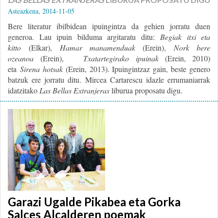
Asteazkena, 2014-11-05
Bere literatur ibilbidean ipuingintza da gehien jorratu duen
generoa. Lau ipuin bilduma argitaratu ditu:
Begiak itxi eta
kitto
(Elkar),
Hamar manamenduak
(Erein),
Nork bere
ozeanoa
(Erein),
Txatartegirako
ipuinak
(Erein, 2010)
eta
Sirena hotsak
(Erein, 2013). I
puingintzaz gain, beste genero
batzuk ere jorratu ditu. Mircea Cartarescu idazle errumaniarrak
idatzitako
Las Bellas Extranjeras
liburua proposatu digu.
Garazi Ugalde Pikabea eta Gorka
Salces Alcalderen poemak