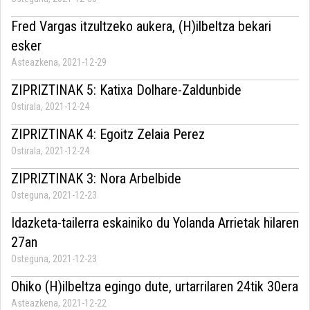
Fred Vargas itzultzeko aukera, (H)ilbeltza bekari
esker
Asteazkena, 2021-12-29
ZIPRIZTINAK 5: Katixa Dolhare-Zaldunbide
Ostirala, 2021-12-24
ZIPRIZTINAK 4: Egoitz Zelaia Perez
Ostirala, 2021-12-24
ZIPRIZTINAK 3: Nora Arbelbide
Osteguna, 2021-12-23
Idazketa-tailerra eskainiko du Yolanda Arrietak hilaren
27an
Osteguna, 2021-12-23
Ohiko (H)ilbeltza egingo dute, urtarrilaren 24tik 30era
Asteazkena, 2021-12-22