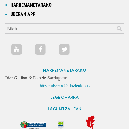
HARREMANETARAKO
UBERAN APP
HARREMANETARAKO
Oier Guillan & Danele Sarriugarte
hitzenuberan@idazleak.eus
LEGE OHARRA
LAGUNTZAILEAK