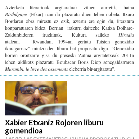
Azterketa literarioak argitaratuak zituen aurretik, baina
Biribilgune
(Elkar) izan da plazaratu duen lehen nobela. Itxaro
Bordaren obra mirestu ez ezik, aztertu ere egin du, literatura
konparatuaren bidez. Berrian irakurri daitezke Katixa Dolhare-
Zaldunbideren iruzkinak, Kultura saileko
Hirudia
atalean. "Rwandan, 1994an gertatu Tutsien genozidio
ikaragarriaz" mintzo den liburu bat proposatu digu. "Genozidio
horren oroitzarre gisa du preseski Zulma argitaletxeak 2011n
lehen aldikotz plazaratu Boubacar Boris Diop senegaldarraren
Murambi, le livre des ossements
eleberria bir-argitaratu".
Xabier Etxaniz Rojoren liburu
gomendioa
LAS BELLAS EXTRANJERAS
LIBURUA PROPOSATU DIGU