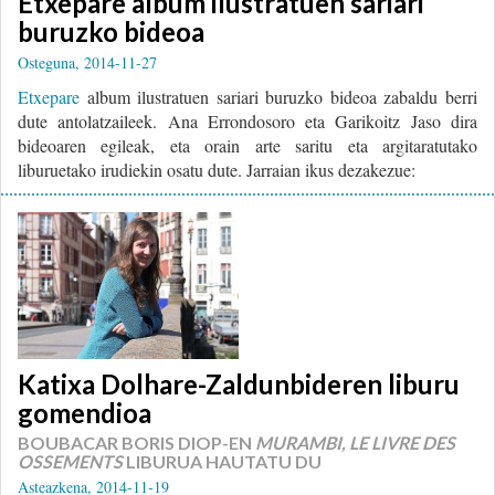
Etxepare album ilustratuen sariari
buruzko bideoa
Osteguna, 2014-11-27
Etxepare
album ilustratuen sariari buruzko bideoa zabaldu berri
dute antolatzaileek. Ana Errondosoro eta Garikoitz Jaso dira
bideoaren egileak, eta orain arte saritu eta argitaratutako
liburuetako irudiekin osatu dute. Jarraian ikus dezakezue:
Katixa Dolhare-Zaldunbideren liburu
gomendioa
BOUBACAR BORIS DIOP-EN
MURAMBI, LE LIVRE DES
OSSEMENTS
LIBURUA HAUTATU DU
Asteazkena, 2014-11-19