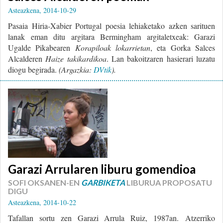
Asteazkena, 2014-10-29
Pasaia Hiria-Xabier Portugal poesia lehiaketako azken sarituen
lanak eman ditu argitara Bermingham argitaletxeak: Garazi
Ugalde Pikabearen
Korapiloak lokarrietan
, eta Gorka Salces
Alcalderen
Haize takikardikoa
. Lan bakoitzaren hasierari luzatu
diogu begirada.
(Argazkia:
DVtik
).
Garazi Arrularen liburu gomendioa
SOFI OKSANEN-EN
GARBIKETA
LIBURUA PROPOSATU
DIGU
Asteazkena, 2014-10-22
Tafallan sortu zen Garazi Arrula Ruiz, 1987an. Atzerriko