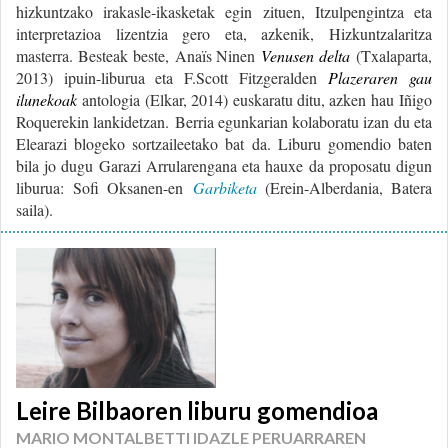
hizkuntzako irakasle-ikasketak egin zituen, Itzulpengintza eta
interpretazioa lizentzia gero eta, azkenik, Hizkuntzalaritza
masterra. Besteak beste, Anaïs Ninen
Venusen delta
(Txalaparta,
2013) ipuin-liburua eta F.Scott Fitzgeralden
Plazeraren gau
ilunekoak
antologia (Elkar, 2014) euskaratu ditu, azken hau Iñigo
Roquerekin lankidetzan. Berria egunkarian kolaboratu izan du eta
Elearazi blogeko sortzaileetako bat da. Liburu gomendio baten
bila jo dugu Garazi Arrularengana eta hauxe da proposatu digun
liburua: Sofi Oksanen-en
Garbiketa
(Erein-Alberdania, Batera
saila).
Leire Bilbaoren liburu gomendioa
MARIO MONTALBETTI IDAZLE PERUARRAREN