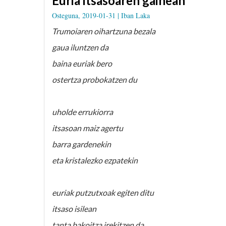
Euria itsasoaren gainean
Osteguna, 2019-01-31 |
Iban Laka
Trumoiaren oihartzuna bezala
gaua iluntzen da
baina euriak bero
ostertza probokatzen du
uholde errukiorra
itsasoan maiz agertu
barra gardenekin
eta kristalezko ezpatekin
euriak putzutxoak egiten ditu
itsaso isilean
tanta bakoitza irekitzen da