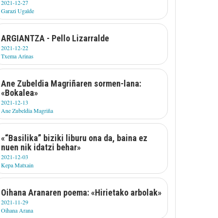
2021-12-27
Garazi Ugalde
ARGIANTZA - Pello Lizarralde
2021-12-22
Txema Arinas
Ane Zubeldia Magriñaren sormen-lana:
«Bokalea»
2021-12-13
Ane Zubeldia Magriña
«“Basilika” biziki liburu ona da, baina ez
nuen nik idatzi behar»
2021-12-03
Kepa Matxain
Oihana Aranaren poema: «Hirietako arbolak»
2021-11-29
Oihana Arana