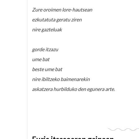
Zure oroimen lore-hautsean
ezkutatuta geratu ziren
nire gazteluak
gorde itzazu
ume bat
beste ume bat
nire ibiltzeko baimenarekin
askatzera hurbilduko den egunera arte.