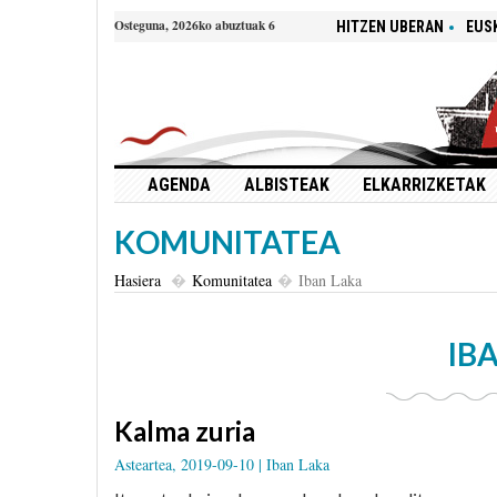
Osteguna, 2026ko abuztuak 6
HITZEN UBERAN
EUS
AGENDA
ALBISTEAK
ELKARRIZKETAK
KOMUNITATEA
Hasiera
Komunitatea
Iban Laka
IB
Kalma zuria
Asteartea, 2019-09-10 |
Iban Laka