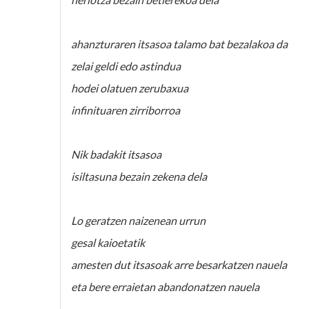
ahanzturaren itsasoa talamo bat bezalakoa da
zelai geldi edo astindua
hodei olatuen zerubaxua
infinituaren zirriborroa
Nik badakit itsasoa
isiltasuna bezain zekena dela
Lo geratzen naizenean urrun
gesal kaioetatik
amesten dut itsasoak arre besarkatzen nauela
eta bere erraietan abandonatzen nauela