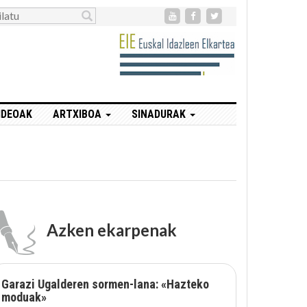
IDEOAK
ARTXIBOA
SINADURAK
Azken ekarpenak
Garazi Ugalderen sormen-lana: «Hazteko
moduak»