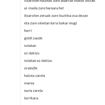
Itxaroten haizeak zure adarrak makur ditzan
ur-maila zure hareara hel
itxaroten zeruak zure buztina osa dezan
eta zure oinetan lurra bakar mugi
herri
geldi zaude
nolatan
ez dakizu
nolatan ez dakizu
oraindik
haizea zarela
marea
euria zarela
lurrikara.