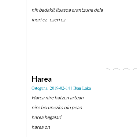
nik badakit itsasoa erantzuna dela
inori ez ezeri ez
Harea
Osteguna, 2019-02-14 |
Iban Laka
Harea nire hatzen artean
nire berunezko oin pean
harea hegalari
harea on