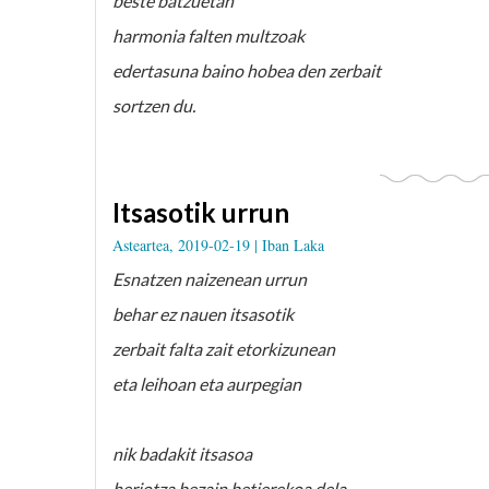
beste batzuetan
harmonia falten multzoak
edertasuna baino hobea den zerbait
sortzen du.
Itsasotik urrun
Asteartea, 2019-02-19 |
Iban Laka
Esnatzen naizenean urrun
behar ez nauen itsasotik
zerbait falta zait etorkizunean
eta leihoan eta aurpegian
nik badakit itsasoa
heriotza bezain betierekoa dela