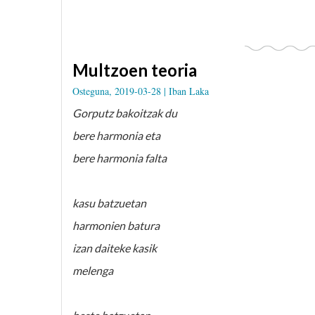
Multzoen teoria
Osteguna, 2019-03-28 |
Iban Laka
Gorputz bakoitzak du
bere harmonia eta
bere harmonia falta
kasu batzuetan
harmonien batura
izan daiteke kasik
melenga