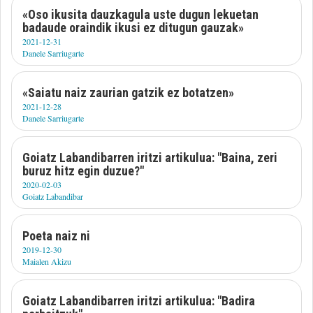
«Oso ikusita dauzkagula uste dugun lekuetan
badaude oraindik ikusi ez ditugun gauzak»
2021-12-31
Danele Sarriugarte
«Saiatu naiz zaurian gatzik ez botatzen»
2021-12-28
Danele Sarriugarte
Goiatz Labandibarren iritzi artikulua: "Baina, zeri
buruz hitz egin duzue?"
2020-02-03
Goiatz Labandibar
Poeta naiz ni
2019-12-30
Maialen Akizu
Goiatz Labandibarren iritzi artikulua: "Badira