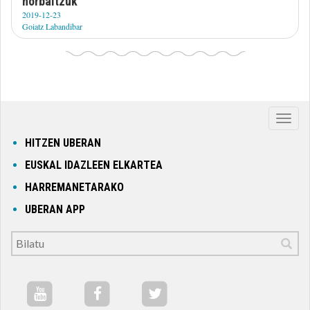
norbaitzuk"
2019-12-23
Goiatz Labandibar
Nabig
ireki
HITZEN UBERAN
edo
EUSKAL IDAZLEEN ELKARTEA
itxi
HARREMANETARAKO
UBERAN APP