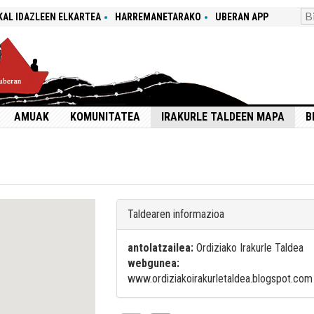
KAL IDAZLEEN ELKARTEA
HARREMANETARAKO
UBERAN APP
AMUAK
KOMUNITATEA
IRAKURLE TALDEEN MAPA
B
Taldearen informazioa
antolatzailea:
Ordiziako Irakurle Taldea
webgunea:
www.ordiziakoirakurletaldea.blogspot.com