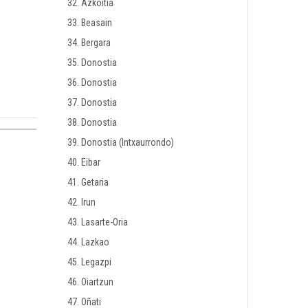
32. Azkoitia
33. Beasain
34. Bergara
35. Donostia
36. Donostia
37. Donostia
38. Donostia
39. Donostia (Intxaurrondo)
40. Eibar
41. Getaria
42. Irun
43. Lasarte-Oria
44. Lazkao
45. Legazpi
46. Oiartzun
47. Oñati