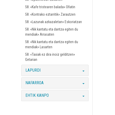
58. «Kafe tristearen balada» Oñatin
58. «Kontrako eztarritik» Zarautzen
58. «Lazunak azkazaletan» Eskoriatzan
58. «Nik kantatu eta dantza egiten du
mendiak» Arrasaten
58. «Nik kantatu eta dantza egiten du
mendiak» Lasarten
58. «Taxiak ez dira inoiz gelditzen»
Getarian
LAPURDI
NAFARROA
EHTIK KANPO