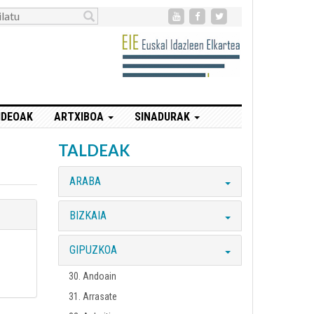
IDEOAK
ARTXIBOA
SINADURAK
TALDEAK
ARABA
BIZKAIA
GIPUZKOA
30. Andoain
31. Arrasate