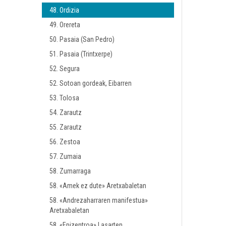
48. Ordizia
49. Orereta
50. Pasaia (San Pedro)
51. Pasaia (Trintxerpe)
52. Segura
52. Sotoan gordeak, Eibarren
53. Tolosa
54. Zarautz
55. Zarautz
56. Zestoa
57. Zumaia
58. Zumarraga
58. «Amek ez dute» Aretxabaletan
58. «Andrezaharraren manifestua»
Aretxabaletan
58. «Epizentroa» Lasarten