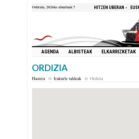
Ostirala, 2026ko abuztuak 7
HITZEN UBERAN
EUS
AGENDA
ALBISTEAK
ELKARRIZKETAK
ORDIZIA
Hasiera
Irakurle taldeak
Ordizia